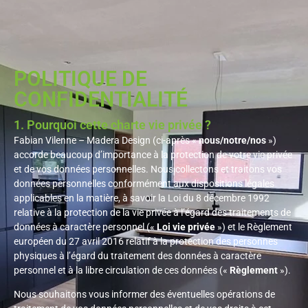
Panneau de gestion des cookies
0478 29 52 20
POLITIQUE DE
CONFIDENTIALITÉ
1. Pourquoi cette charte vie privée ?
Fabian Vilenne – Madera Design (ci-après «
nous/notre/nos
»)
accorde beaucoup d’importance à la protection de votre vie privée
et de vos données personnelles. Nous collectons et traitons vos
données personnelles conformément aux dispositions légales
applicables en la matière, à savoir la Loi du 8 décembre 1992
relative à la protection de la vie privée à l’égard des traitements de
données à caractère personnel («
Loi vie privée
») et le Règlement
européen du 27 avril 2016 relatif à la protection des personnes
physiques à l’égard du traitement des données à caractère
personnel et à la libre circulation de ces données («
Règlement
»).
Nous souhaitons vous informer des éventuelles opérations de