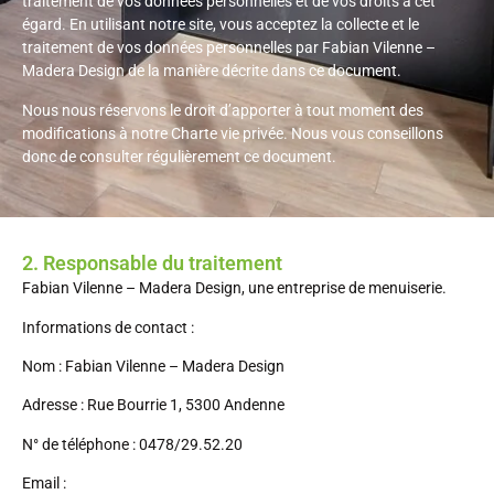
traitement de vos données personnelles et de vos droits à cet
égard. En utilisant notre site, vous acceptez la collecte et le
traitement de vos données personnelles par Fabian Vilenne –
Madera Design de la manière décrite dans ce document.
Nous nous réservons le droit d’apporter à tout moment des
modifications à notre Charte vie privée. Nous vous conseillons
donc de consulter régulièrement ce document.
2. Responsable du traitement
Fabian Vilenne – Madera Design, une entreprise de menuiserie.
Informations de contact :
Nom : Fabian Vilenne – Madera Design
Adresse : Rue Bourrie 1, 5300 Andenne
N° de téléphone : 0478/29.52.20
Email :
vilenne.fabian@gmail.com